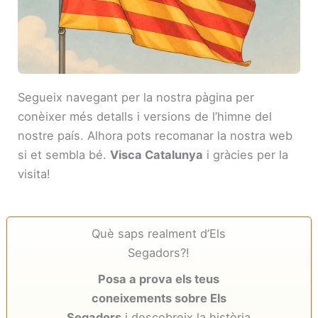
Segueix navegant per la nostra pàgina per
conèixer més detalls i versions de l’himne del
nostre país. Alhora pots recomanar la nostra web
si et sembla bé.
Visca Catalunya
i gràcies per la
visita!
Què saps realment d’Els
Segadors?!
Posa a prova els teus
coneixements sobre Els
Segadors
i descobreix la història