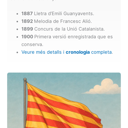
1887
Lletra d’Emili Guanyavents.
1892
Melodia de Francesc Alió.
1899
Concurs de la Unió Catalanista.
1900
Primera versió enregistrada que es
conserva.
Veure més detalls i
cronologia
completa
.