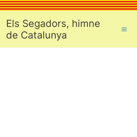
Vés
al
contingut
Els Segadors, himne
de Catalunya